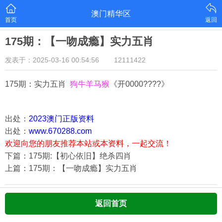
澳门精华区
首页
返回
175期：【一吻成瘾】实力五肖
发表于：2025-03-16 00:54:56
12111422
175期：实力五肖
狗牛羊马猴
《开0000????》
出处：
2023澳门正版资料
出处：
www.670288.com
欢迎向您的朋友推荐本站或本资料，一起交流！
下篇：175期:【初心依旧】绝杀四肖
上篇：175期：【一吻成瘾】实力五肖
返回首页