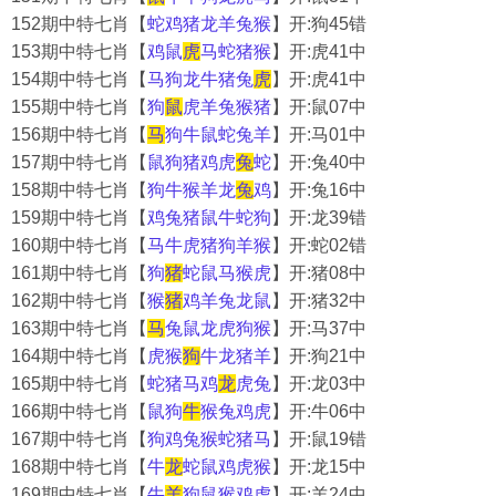
152期中特七肖【
蛇鸡猪龙羊兔猴
】开:狗45错
153期中特七肖【
鸡鼠
虎
马蛇猪猴
】开:虎41中
154期中特七肖【
马狗龙牛猪兔
虎
】开:虎41中
155期中特七肖【
狗
鼠
虎羊兔猴猪
】开:鼠07中
156期中特七肖【
马
狗牛鼠蛇兔羊
】开:马01中
157期中特七肖【
鼠狗猪鸡虎
兔
蛇
】开:兔40中
158期中特七肖【
狗牛猴羊龙
兔
鸡
】开:兔16中
159期中特七肖【
鸡兔猪鼠牛蛇狗
】开:龙39错
160期中特七肖【
马牛虎猪狗羊猴
】开:蛇02错
161期中特七肖【
狗
猪
蛇鼠马猴虎
】开:猪08中
162期中特七肖【
猴
猪
鸡羊兔龙鼠
】开:猪32中
163期中特七肖【
马
兔鼠龙虎狗猴
】开:马37中
164期中特七肖【
虎猴
狗
牛龙猪羊
】开:狗21中
165期中特七肖【
蛇猪马鸡
龙
虎兔
】开:龙03中
166期中特七肖【
鼠狗
牛
猴兔鸡虎
】开:牛06中
167期中特七肖【
狗鸡兔猴蛇猪马
】开:鼠19错
168期中特七肖【
牛
龙
蛇鼠鸡虎猴
】开:龙15中
169期中特七肖【
牛
羊
狗鼠猴鸡虎
】开:羊24中