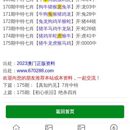
170期中特七肖【
狗牛猪猴
龙
兔羊
】开:龙03中
171期中特七肖【
牛狗
兔
猴猪鸡龙
】开:兔28中
172期中特七肖【
兔龙狗鸡羊猴蛇
】开:猪44错
173期中特七肖【
猪羊马鸡牛龙鼠
】开:蛇26错
174期中特七肖【
猪鸡羊蛇
虎
猴牛
】开:虎41中
175期中特七肖【
猪牛龙虎猴马鸡
】开:0000中
出处：
2023澳门正版资料
出处：
www.670288.com
欢迎向您的朋友推荐本站或本资料，一起交流！
下篇：175期：【真知灼见】7肖中特
上篇：175期:【初心依旧】绝杀四肖
返回首页