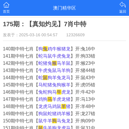
澳门精华区
首页
返回
175期：【真知灼见】7肖中特
发表于：2025-03-16 00:54:57
12326609
140期中特七肖【
狗
兔
鸡牛猴猪龙
】开:兔16中
141期中特七肖【
蛇马鼠牛虎兔龙
】开:狗33错
142期中特七肖【
蛇猪兔
猴
马羊鼠
】开:猴23中
143期中特七肖【
牛虎兔鼠马羊狗
】开:猪44错
144期中特七肖【
蛇
鼠
狗羊兔龙马
】开:鼠43中
145期中特七肖【
马蛇猪兔狗猴羊
】开:虎05错
146期中特七肖【
兔蛇狗马
牛
虎龙
】开:牛42中
147期中特七肖【
鸡狗
马
羊虎龙猪
】开:马13中
148期中特七肖【
龙虎马鸡鼠
羊
猪
】开:羊48中
149期中特七肖【
狗鼠蛇猪鸡羊猴
】开:龙27错
150期中特七肖【
鼠牛羊
狗
马兔龙
】开:狗09中
151期中特七肖【
鼠
牛羊狗龙虎马
】开:鼠31中