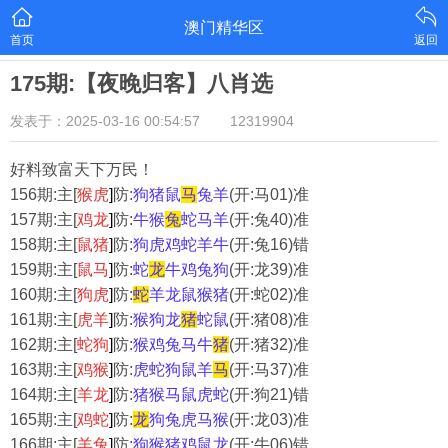
澳门精华区
首页
返回
175期:【夜晚归客】八肖选
发表于：2025-03-16 00:54:57
12319904
好料致富天下万民！
156期:主[
猴虎
]
防:
狗
猪
鼠
马
兔羊
(开:马01)准
157期:主[
鸡龙
]
防:
牛猴
兔
蛇马羊
(开:兔40)准
158期:主[
鼠猪
]
防:
狗虎鸡蛇羊牛
(开:兔16)错
159期:主[
鼠马
]
防:
蛇
龙
牛鸡兔狗
(开:龙39)准
160期:主[
狗虎
]
防:
蛇
羊龙鼠猴猪
(开:蛇02)准
161期:主[
虎羊
]
防:
猴狗龙
猪
蛇鼠
(开:猪08)准
162期:主[
蛇狗
]
防:
猴鸡兔马牛
猪
(开:猪32)准
163期:主[
鸡猴
]
防:
虎蛇狗鼠羊
马
(开:马37)准
164期:主[
羊龙
]
防:
猪猴马鼠虎蛇
(开:狗21)错
165期:主[
鸡蛇
]
防:
龙
狗兔虎马猴
(开:龙03)准
166期:主[
羊兔
]
防:
狗猴猪鸡鼠龙
(开:牛06)错