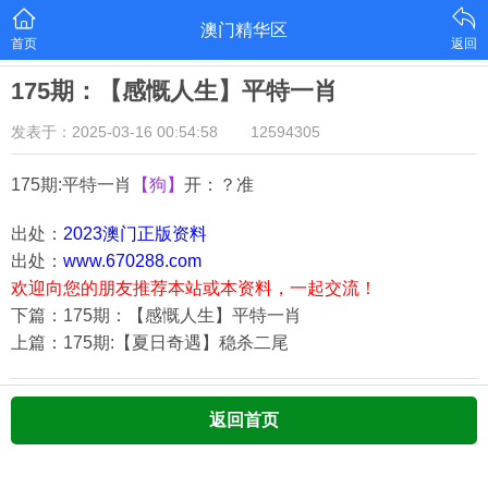
澳门精华区
首页
返回
175期：【感慨人生】平特一肖
发表于：2025-03-16 00:54:58
12594305
175期:平特一肖
【狗】
开：？准
出处：
2023澳门正版资料
出处：
www.670288.com
欢迎向您的朋友推荐本站或本资料，一起交流！
下篇：175期：【感慨人生】平特一肖
上篇：175期:【夏日奇遇】稳杀二尾
返回首页