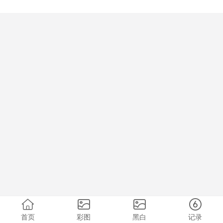
首页
彩图
黑白
记录