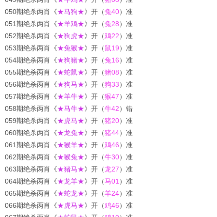
050期绝杀两肖《
★马狗★
》开（
兔40
）准
051期绝杀两肖《
★羊鸡★
》开（
兔28
）准
052期绝杀两肖《
★狗虎★
》开（
鸡22
）准
053期绝杀两肖《
★兔猴★
》开（
鼠19
）准
054期绝杀两肖《
★狗猪★
》开（
兔16
）准
055期绝杀两肖《
★蛇鼠★
》开（
猪08
）准
056期绝杀两肖《
★狗马★
》开（
狗33
）准
057期绝杀两肖《
★羊牛★
》开（
猴47
）准
058期绝杀两肖《
★马牛★
》开（
牛42
）错
059期绝杀两肖《
★虎马★
》开（
猪20
）准
060期绝杀两肖《
★龙兔★
》开（
猪44
）准
061期绝杀两肖《
★猴羊★
》开（
鸡46
）准
062期绝杀两肖《
★猴兔★
》开（
牛30
）准
063期绝杀两肖《
★猪马★
》开（
龙27
）准
064期绝杀两肖《
★龙羊★
》开（
马01
）准
065期绝杀两肖《
★蛇龙★
》开（
羊24
）准
066期绝杀两肖《
★虎马★
》开（
鸡46
）准