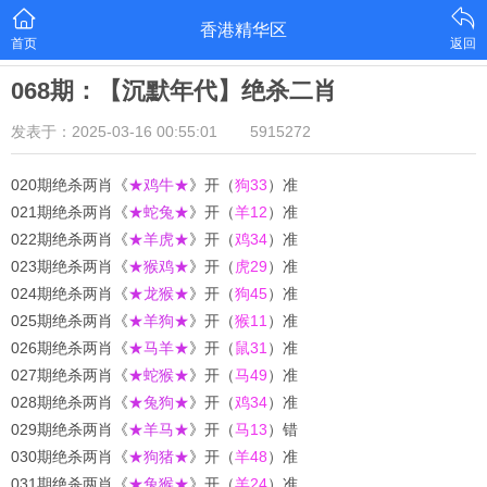
香港精华区
首页
返回
068期：【沉默年代】绝杀二肖
发表于：2025-03-16 00:55:01
5915272
020期绝杀两肖《
★鸡牛★
》开（
狗33
）准
021期绝杀两肖《
★蛇兔★
》开（
羊12
）准
022期绝杀两肖《
★羊虎★
》开（
鸡34
）准
023期绝杀两肖《
★猴鸡★
》开（
虎29
）准
024期绝杀两肖《
★龙猴★
》开（
狗45
）准
025期绝杀两肖《
★羊狗★
》开（
猴11
）准
026期绝杀两肖《
★马羊★
》开（
鼠31
）准
027期绝杀两肖《
★蛇猴★
》开（
马49
）准
028期绝杀两肖《
★兔狗★
》开（
鸡34
）准
029期绝杀两肖《
★羊马★
》开（
马13
）错
030期绝杀两肖《
★狗猪★
》开（
羊48
）准
031期绝杀两肖《
★兔猴★
》开（
羊24
）准