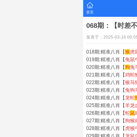
首页
068期：【时差
发表于：2025-03-16 00:55
018期:精准八肖【
猴
虎
019期:精准八肖【
兔鼠
020期:精准八肖【
狗
兔
021期:精准八肖【
鸡蛇
022期:精准八肖【
猴马
023期:精准八肖【
兔狗
024期:精准八肖【
龙蛇
025期:精准八肖【
羊龙
026期:精准八肖【
蛇
鼠
027期:精准八肖【
狗猴
028期:精准八肖【
虎猴
029期:精准八肖【
龙鼠