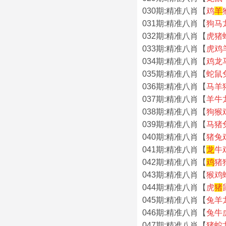
030期:精准八肖【
鸡
羊
031期:精准八肖【
狗马
032期:精准八肖【
虎猪
033期:精准八肖【
虎鸡
034期:精准八肖【
鸡龙
035期:精准八肖【
蛇鼠
036期:精准八肖【
马羊
037期:精准八肖【
羊牛
038期:精准八肖【
狗猴
039期:精准八肖【
马猪
040期:精准八肖【
猪兔
041期:精准八肖【
龙
牛
042期:精准八肖【
鸡
猪
043期:精准八肖【
猴鸡
044期:精准八肖【
虎
猪
045期:精准八肖【
兔羊
046期:精准八肖【
兔牛
047期:精准八肖【
猪蛇