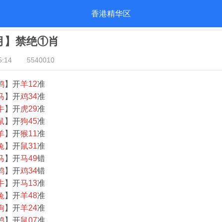
香港精华区
四月】禁绝①肖
:14
5540010
鸡
】开
羊12
准
马
】开
鸡34
准
牛
】开
虎29
准
鼠
】开
狗45
准
羊
】开
猴11
准
兔
】开
鼠31
准
马
】开
马49
错
鸡
】开
鸡34
错
牛
】开
马13
准
兔
】开
羊48
准
狗
】开
羊24
准
鸡
】开
鼠07
准