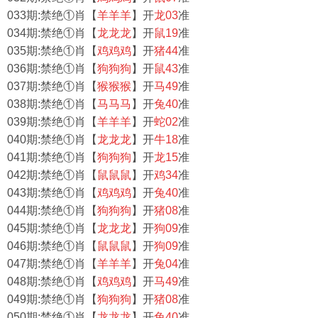
033期:禁绝①肖【
羊羊羊
】开
龙03
准
034期:禁绝①肖【
龙龙龙
】开
鼠19
准
035期:禁绝①肖【
鸡鸡鸡
】开
猪44
准
036期:禁绝①肖【
狗狗狗
】开
鼠43
准
037期:禁绝①肖【
猴猴猴
】开
马49
准
038期:禁绝①肖【
马马马
】开
兔40
准
039期:禁绝①肖【
羊羊羊
】开
蛇02
准
040期:禁绝①肖【
龙龙龙
】开
牛18
准
041期:禁绝①肖【
狗狗狗
】开
龙15
准
042期:禁绝①肖【
鼠鼠鼠
】开
鸡34
准
043期:禁绝①肖【
鸡鸡鸡
】开
兔40
准
044期:禁绝①肖【
狗狗狗
】开
猪08
准
045期:禁绝①肖【
龙龙龙
】开
狗09
准
046期:禁绝①肖【
鼠鼠鼠
】开
狗09
准
047期:禁绝①肖【
羊羊羊
】开
兔04
准
048期:禁绝①肖【
鸡鸡鸡
】开
马49
准
049期:禁绝①肖【
狗狗狗
】开
猪08
准
050期:禁绝①肖【
龙龙龙
】开
兔40
准