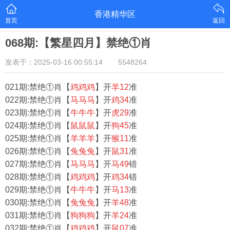
香港精华区
首页
返回
068期:【繁星四月】禁绝①肖
发表于：2025-03-16 00:55:14
5548264
021期:禁绝①肖【
鸡鸡鸡
】开
羊12
准
022期:禁绝①肖【
马马马
】开
鸡34
准
023期:禁绝①肖【
牛牛牛
】开
虎29
准
024期:禁绝①肖【
鼠鼠鼠
】开
狗45
准
025期:禁绝①肖【
羊羊羊
】开
猴11
准
026期:禁绝①肖【
兔兔兔
】开
鼠31
准
027期:禁绝①肖【
马马马
】开
马49
错
028期:禁绝①肖【
鸡鸡鸡
】开
鸡34
错
029期:禁绝①肖【
牛牛牛
】开
马13
准
030期:禁绝①肖【
兔兔兔
】开
羊48
准
031期:禁绝①肖【
狗狗狗
】开
羊24
准
032期:禁绝①肖【
鸡鸡鸡
】开
鼠07
准