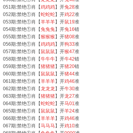
051期:禁绝①肖【
鸡鸡鸡
】开
兔28
准
052期:禁绝①肖【
蛇蛇蛇
】开
鸡22
准
053期:禁绝①肖【
羊羊羊
】开
鼠19
准
054期:禁绝①肖【
兔兔兔
】开
兔16
错
055期:禁绝①肖【
猴猴猴
】开
猪08
准
056期:禁绝①肖【
鸡鸡鸡
】开
狗33
准
057期:禁绝①肖【
鼠鼠鼠
】开
猴47
准
058期:禁绝①肖【
牛牛牛
】开
牛42
错
059期:禁绝①肖【
猪猪猪
】开
猪20
错
060期:禁绝①肖【
鼠鼠鼠
】开
猪44
准
061期:禁绝①肖【
羊羊羊
】开
鸡46
准
062期:禁绝①肖【
龙龙龙
】开
牛30
准
063期:禁绝①肖【
猪猪猪
】开
龙27
准
064期:禁绝①肖【
蛇蛇蛇
】开
马01
准
065期:禁绝①肖【
鼠鼠鼠
】开
羊24
准
066期:禁绝①肖【
羊羊羊
】开
鸡46
准
067期:禁绝①肖【
马马马
】开
鸡10
准