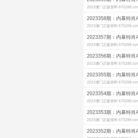
2023澳门正版资料 670288.co
2023358期：内幕特肖
2023澳门正版资料 670288.co
2023357期：内幕特肖
2023澳门正版资料 670288.co
2023356期：内幕特肖
2023澳门正版资料 670288.co
2023355期：内幕特肖
2023澳门正版资料 670288.co
2023354期：内幕特肖
2023澳门正版资料 670288.co
2023353期：内幕特肖
2023澳门正版资料 670288.co
2023352期：内幕特肖