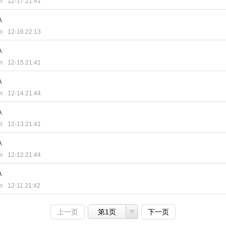
m
12-17 21:41
A
m
12-16 22:13
A
m
12-15 21:41
A
m
12-14 21:44
A
m
12-13 21:41
A
m
12-12 21:44
A
m
12-11 21:42
上一页
第1页
下一页