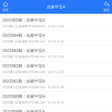
合家中宝A
首页
返回
2023365期：合家中宝A
2023澳门正版资料 670288.com
12-30 21:41
2023364期：合家中宝A
2023澳门正版资料 670288.com
12-29 21:41
2023363期：合家中宝A
2023澳门正版资料 670288.com
12-28 21:43
2023362期：合家中宝A
2023澳门正版资料 670288.com
12-27 21:42
2023361期：合家中宝A
2023澳门正版资料 670288.com
12-26 21:40
2023360期：合家中宝A
2023澳门正版资料 670288.com
12-25 21:41
2023359期：合家中宝A