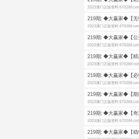
2023澳门正版资料 670288.co
219期: ◆大赢家◆
2023澳门正版资料 670288.co
219期: ◆大赢家◆【
2023澳门正版资料 670288.co
219期: ◆大赢家◆【
2023澳门正版资料 670288.co
219期: ◆大赢家◆
2023澳门正版资料 670288.co
219期: ◆大赢家◆
2023澳门正版资料 670288.co
219期: ◆大赢家◆
2023澳门正版资料 670288.co
219期: ◆大赢家◆