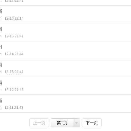
m
12-17 21:41
肖
m
12-16 22:14
肖
m
12-15 21:41
肖
m
12-14 21:44
肖
m
12-13 21:41
肖
m
12-12 21:45
肖
m
12-11 21:43
上一页
第1页
下一页