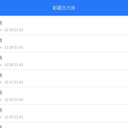
彩霸王六肖
肖
m
12-30 21:42
肖
m
12-29 21:41
肖
m
12-28 21:43
肖
m
12-27 21:42
肖
m
12-26 21:40
肖
m
12-25 21:41
肖