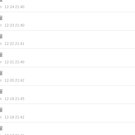
m
12-24 21:40
报
m
12-23 21:40
报
m
12-22 21:41
报
m
12-21 21:40
报
m
12-20 21:42
报
m
12-19 21:45
报
m
12-18 21:42
报