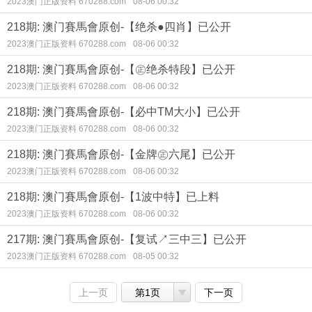
2023澳门正版资料 670288.com
08-06 00:32
218期: 澳门賽馬會原创-【绝杀●四肖】已公开
2023澳门正版资料 670288.com
08-06 00:32
218期: 澳门賽馬會原创-【㊣绝杀特段】已公开
2023澳门正版资料 670288.com
08-06 00:32
218期: 澳门賽馬會原创-【必中TM大小】已公开
2023澳门正版资料 670288.com
08-06 00:32
218期: 澳门賽馬會原创-【金牌㊣六尾】已公开
2023澳门正版资料 670288.com
08-06 00:32
218期: 澳门賽馬會原创-【1波中特】已上料
2023澳门正版资料 670288.com
08-06 00:32
217期: 澳门賽馬會原创-【复试↗三中三】已公开
2023澳门正版资料 670288.com
08-05 00:32
上一页
第1页
下一页