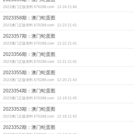
2023澳门正版资料 670288.com
12-24 21:40
2023358期：澳门蛇蛋图
2023澳门正版资料 670288.com
12-23 21:41
2023357期：澳门蛇蛋图
2023澳门正版资料 670288.com
12-22 21:41
2023356期：澳门蛇蛋图
2023澳门正版资料 670288.com
12-21 21:41
2023355期：澳门蛇蛋图
2023澳门正版资料 670288.com
12-20 21:43
2023354期：澳门蛇蛋图
2023澳门正版资料 670288.com
12-19 21:45
2023353期：澳门蛇蛋图
2023澳门正版资料 670288.com
12-18 21:42
2023352期：澳门蛇蛋图