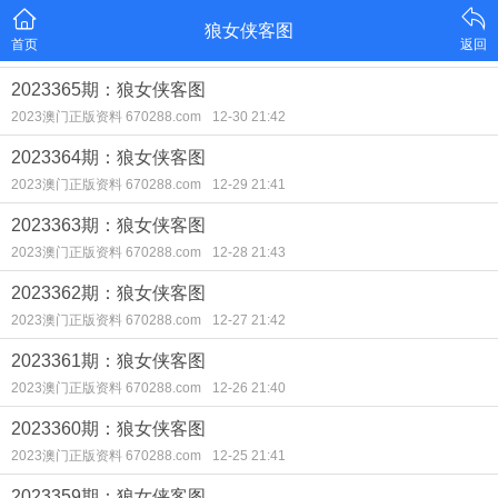
狼女侠客图
首页
返回
2023365期：狼女侠客图
2023澳门正版资料 670288.com
12-30 21:42
2023364期：狼女侠客图
2023澳门正版资料 670288.com
12-29 21:41
2023363期：狼女侠客图
2023澳门正版资料 670288.com
12-28 21:43
2023362期：狼女侠客图
2023澳门正版资料 670288.com
12-27 21:42
2023361期：狼女侠客图
2023澳门正版资料 670288.com
12-26 21:40
2023360期：狼女侠客图
2023澳门正版资料 670288.com
12-25 21:41
2023359期：狼女侠客图