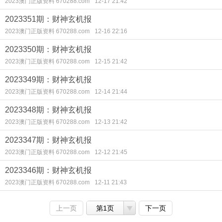
2023澳门正版资料 670288.com
12-17 21:42
2023351期：财神玄机报
2023澳门正版资料 670288.com
12-16 22:16
2023350期：财神玄机报
2023澳门正版资料 670288.com
12-15 21:42
2023349期：财神玄机报
2023澳门正版资料 670288.com
12-14 21:44
2023348期：财神玄机报
2023澳门正版资料 670288.com
12-13 21:42
2023347期：财神玄机报
2023澳门正版资料 670288.com
12-12 21:45
2023346期：财神玄机报
2023澳门正版资料 670288.com
12-11 21:43
上一页
第1页
下一页