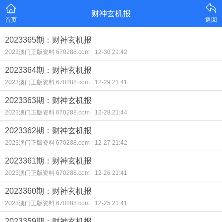
财神玄机报
首页
返回
2023365期：财神玄机报
2023澳门正版资料 670288.com
12-30 21:42
2023364期：财神玄机报
2023澳门正版资料 670288.com
12-29 21:41
2023363期：财神玄机报
2023澳门正版资料 670288.com
12-28 21:44
2023362期：财神玄机报
2023澳门正版资料 670288.com
12-27 21:42
2023361期：财神玄机报
2023澳门正版资料 670288.com
12-26 21:41
2023360期：财神玄机报
2023澳门正版资料 670288.com
12-25 21:41
2023359期：财神玄机报