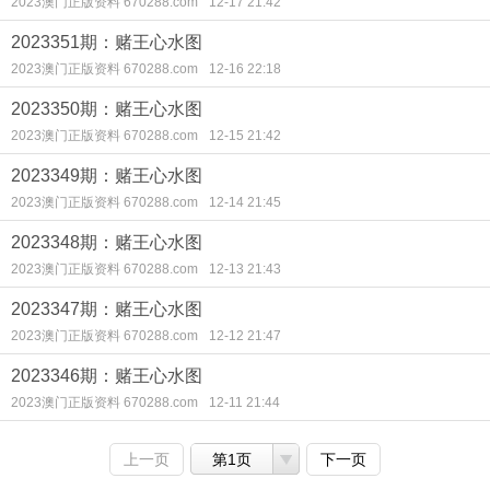
2023澳门正版资料 670288.com
12-17 21:42
2023351期：赌王心水图
2023澳门正版资料 670288.com
12-16 22:18
2023350期：赌王心水图
2023澳门正版资料 670288.com
12-15 21:42
2023349期：赌王心水图
2023澳门正版资料 670288.com
12-14 21:45
2023348期：赌王心水图
2023澳门正版资料 670288.com
12-13 21:43
2023347期：赌王心水图
2023澳门正版资料 670288.com
12-12 21:47
2023346期：赌王心水图
2023澳门正版资料 670288.com
12-11 21:44
上一页
第1页
下一页