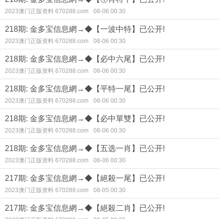
2023澳门正版资料 670288.com
08-06 00:30
218期: 金多宝信息網→◆【一波中特】已公开!
2023澳门正版资料 670288.com
08-06 00:30
218期: 金多宝信息網→◆【必中六尾】已公开!
2023澳门正版资料 670288.com
08-06 00:30
218期: 金多宝信息網→◆【平特一尾】已公开!
2023澳门正版资料 670288.com
08-06 00:30
218期: 金多宝信息網→◆【必中單雙】已公开!
2023澳门正版资料 670288.com
08-06 00:30
218期: 金多宝信息網→◆【五选一肖】已公开!
2023澳门正版资料 670288.com
08-06 00:30
217期: 金多宝信息網→◆【絕殺一尾】已公开!
2023澳门正版资料 670288.com
08-05 00:30
217期: 金多宝信息網→◆【絕殺二肖】已公开!