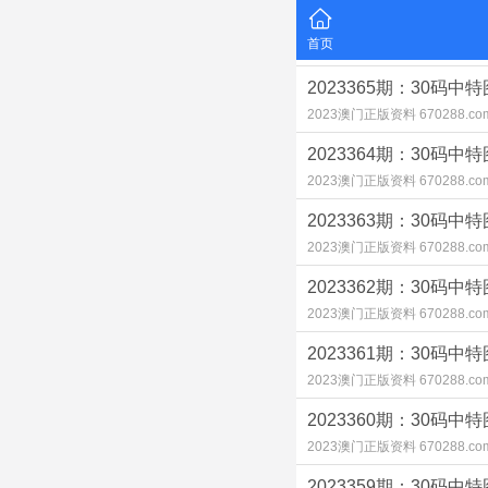
首页
2023365期：30码中特
2023澳门正版资料 670288.co
2023364期：30码中特
2023澳门正版资料 670288.co
2023363期：30码中特
2023澳门正版资料 670288.co
2023362期：30码中特
2023澳门正版资料 670288.co
2023361期：30码中特
2023澳门正版资料 670288.co
2023360期：30码中特
2023澳门正版资料 670288.co
2023359期：30码中特