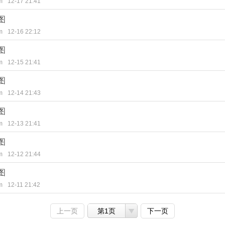
m
12-17 21:41
图
m
12-16 22:12
图
m
12-15 21:41
图
m
12-14 21:43
图
m
12-13 21:41
图
m
12-12 21:44
图
m
12-11 21:42
上一页
第1页
下一页